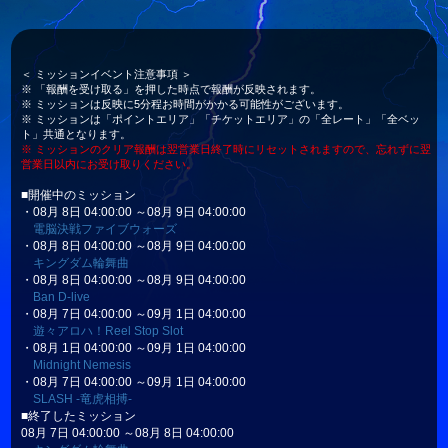
＜ ミッションイベント注意事項 ＞
※ 「報酬を受け取る」を押した時点で報酬が反映されます。
※ ミッションは反映に5分程お時間がかかる可能性がございます。
※ ミッションは「ポイントエリア」「チケットエリア」の「全レート」「全ベッ
ト」共通となります。
※ ミッションのクリア報酬は翌営業日終了時にリセットされますので、忘れずに翌
営業日以内にお受け取りください。
■開催中のミッション
・08月 8日 04:00:00 ～08月 9日 04:00:00
電脳決戦ファイブウォーズ
・08月 8日 04:00:00 ～08月 9日 04:00:00
キングダム輪舞曲
・08月 8日 04:00:00 ～08月 9日 04:00:00
Ban D-live
・08月 7日 04:00:00 ～09月 1日 04:00:00
遊々アロハ！Reel Stop Slot
・08月 1日 04:00:00 ～09月 1日 04:00:00
Midnight Nemesis
・08月 7日 04:00:00 ～09月 1日 04:00:00
SLASH -竜虎相搏-
■終了したミッション
08月 7日 04:00:00 ～08月 8日 04:00:00