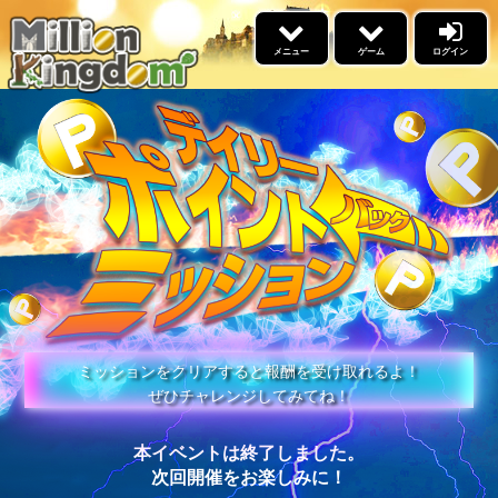
×
メニュー
ゲーム
ログイン
5リール
ゲーム
景品交換
福引
イベント情報
名声ランキング
高設定スケジュール
勝利ﾌﾞﾛｸﾞﾗﾝｷﾝｸﾞ
ブログ
ウィークリーアウルランキ
ミッションをクリアすると報酬を受け取れるよ！
ング
ぜひチャレンジしてみてね！
更新情報
あそびかた
本イベントは終了しました。
次回開催をお楽しみに！