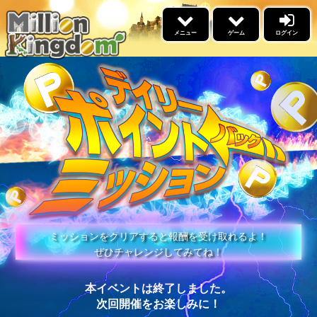
×
メニュー
ゲーム
ログイン
5リール
ゲーム
景品交換
福引
イベント情報
名声ランキング
高設定スケジュール
勝利ﾌﾞﾛｸﾞﾗﾝｷﾝｸﾞ
ブログ
ウィークリーアウルランキ
ミッションをクリアすると報酬を受け取れるよ！
ング
ぜひチャレンジしてみてね！
更新情報
あそびかた
本イベントは終了しました。
次回開催をお楽しみに！