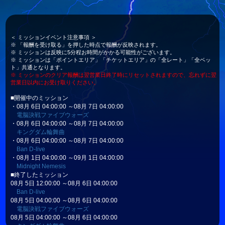
＜ ミッションイベント注意事項 ＞
※ 「報酬を受け取る」を押した時点で報酬が反映されます。
※ ミッションは反映に5分程お時間がかかる可能性がございます。
※ ミッションは「ポイントエリア」「チケットエリア」の「全レート」「全ベッ
ト」共通となります。
※ ミッションのクリア報酬は翌営業日終了時にリセットされますので、忘れずに翌
営業日以内にお受け取りください。
■開催中のミッション
・08月 6日 04:00:00 ～08月 7日 04:00:00
電脳決戦ファイブウォーズ
・08月 6日 04:00:00 ～08月 7日 04:00:00
キングダム輪舞曲
・08月 6日 04:00:00 ～08月 7日 04:00:00
Ban D-live
・08月 1日 04:00:00 ～09月 1日 04:00:00
Midnight Nemesis
■終了したミッション
08月 5日 12:00:00 ～08月 6日 04:00:00
Ban D-live
08月 5日 04:00:00 ～08月 6日 04:00:00
電脳決戦ファイブウォーズ
08月 5日 04:00:00 ～08月 6日 04:00:00