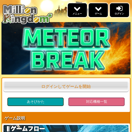
×
メニュー
ゲーム
ログイン
5リール
ゲーム
景品交換
福引
イベント情報
名声ランキング
高設定スケジュール
勝利ﾌﾞﾛｸﾞﾗﾝｷﾝｸﾞ
ログインしてゲームを開始
ブログ
ウィークリーアウルランキ
あそびかた
対応機種一覧
ング
更新情報
あそびかた
ゲーム説明