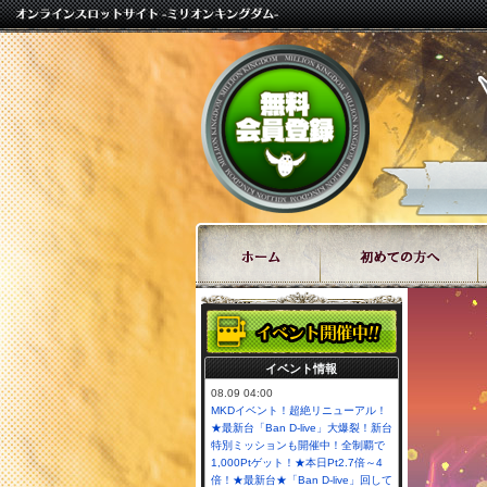
イベント情報
08.09 04:00
MKDイベント！超絶リニューアル！
★最新台「Ban D-live」大爆裂！新台
特別ミッションも開催中！全制覇で
1,000Ptゲット！★本日Pt2.7倍～4
倍！★最新台★「Ban D-live」回して