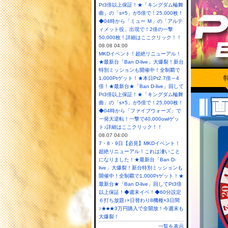
Pt3倍以上保証！★「キングダム輪舞
曲」の「s×5」が5倍で！25,000枚！
◆04時から「ミュー Ｍ」の「アルテ
ィメット役」出現で！2倍の一撃
50,000枚！詳細はここクリック！！
08.08 04:00
MKDイベント！超絶リニューアル！
★最新台「Ban D-live」大爆裂！新台
特別ミッションも開催中！全制覇で
1,000Ptゲット！★本日Pt2.7倍～4
倍！★最新台★「Ban D-live」回して
Pt3倍以上保証！★「キングダム輪舞
曲」の「s×5」が5倍で！25,000枚！
◆04時から「ファイブウォーズ」で
一発大逆転！一撃で40,000owlゲッ
ト♪詳細はここクリック！！
08.07 04:00
7・8・9日【必見】MKDイベント！
超絶リニューアル！これは凄いこと
になりました！★最新台「Ban D-
live」大爆裂！新台特別ミッションも
開催中！全制覇で1,000Ptゲット！★
最新台★「Ban D-live」回してPt3倍
以上保証！◆週末イベ！◆60分設定
６打ち放題♪×日替わり8機種×3日間
♪★■★3万円購入で全開放！今週末も
大爆裂！
一覧を表示