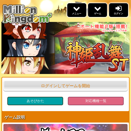
×
メニュー
ゲーム
ログイン
5リール
ゲーム
景品交換
福引
イベント情報
名声ランキング
高設定スケジュール
勝利ﾌﾞﾛｸﾞﾗﾝｷﾝｸﾞ
ログインしてゲームを開始
ブログ
ウィークリーアウルランキ
あそびかた
対応機種一覧
ング
更新情報
あそびかた
ゲーム説明