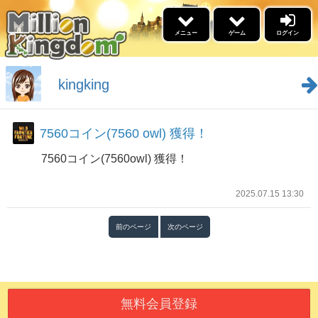
×
メニュー
ゲーム
ログイン
5リール
ゲーム
kingking
景品交換
7560コイン(7560 owl) 獲得！
福引
7560コイン(7560owl) 獲得！
イベント情報
名声ランキング
2025.07.15 13:30
高設定スケジュール
勝利ﾌﾞﾛｸﾞﾗﾝｷﾝｸﾞ
ブログ
前のページ
次のページ
ウィークリーアウルランキ
ング
更新情報
あそびかた
無料会員登録