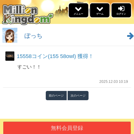
×
メニュー
ゲーム
ログイン
5リール
ゲーム
ぽっち
景品交換
15558コイン(155 58owl) 獲得！
福引
すごい！！
イベント情報
名声ランキング
2025.12.03 10:19
高設定スケジュール
勝利ﾌﾞﾛｸﾞﾗﾝｷﾝｸﾞ
ブログ
前のページ
次のページ
ウィークリーアウルランキ
ング
更新情報
あそびかた
無料会員登録