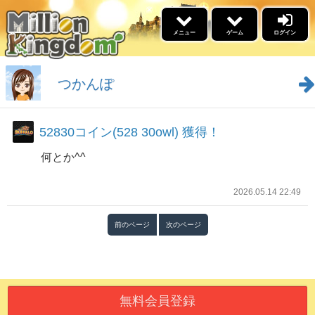
×
メニュー
ゲーム
ログイン
5リール
ゲーム
つかんぽ
景品交換
52830コイン(528 30owl) 獲得！
福引
何とか^^
イベント情報
名声ランキング
2026.05.14 22:49
高設定スケジュール
勝利ﾌﾞﾛｸﾞﾗﾝｷﾝｸﾞ
ブログ
前のページ
次のページ
ウィークリーアウルランキ
ング
更新情報
あそびかた
無料会員登録