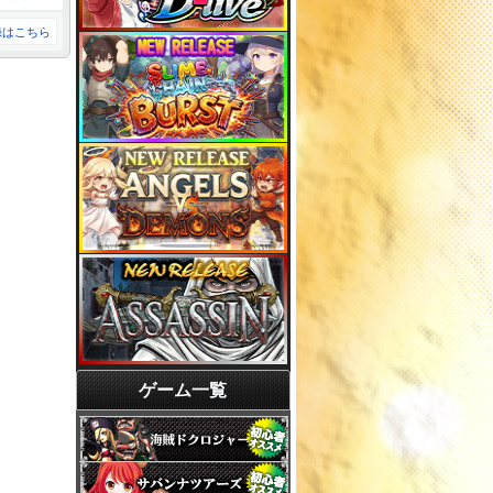
録はこちら
ゲーム一覧