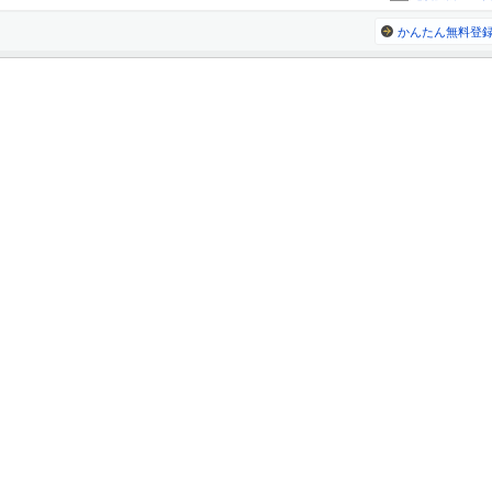
かんたん無料登