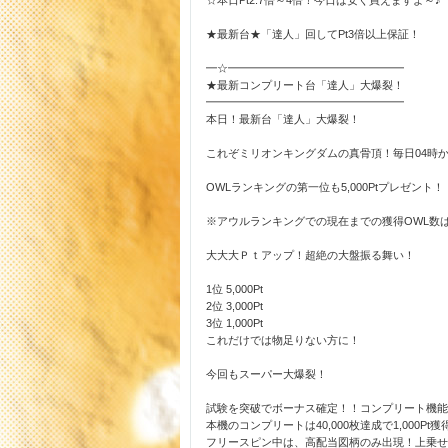
☆本日Pt2.7倍～4倍！今日は安く買えますよ～♪
★最新台★「達人」回してPt3倍以上保証！
━☆━━━━━━━━━━━━━━━━
★最新コンプリート台「達人」大爆裂！
━━━━━━━━━━━━━━━━━━
本日！最新台「達人」大爆裂！
これぞミリオンキングダムの真骨頂！毎日04時か
OWLランキングの第一位も5,000Ptプレゼント！
※アウルランキングでの現在までの獲得OWL数
大大大Ｐｔアップ！超絶の大盤振る舞い！
1位 5,000Pt
2位 3,000Pt
3位 1,000Pt
これだけでは物足りない方に！
今回もスーパー大爆裂！
試験を突破でボーナス確定！！コンプリート機能
本機のコンプリートは40,000枚達成で1,000Pt獲
フリースピン中は、高配当図柄のみ出現！上乗せ