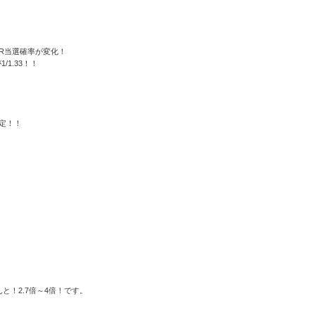
ER当選確率が変化！
/1.33！！
設定！！
と！2.7倍～4倍！です。