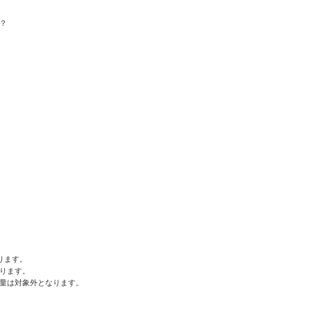
？
ります。
なります。
増量は対象外となります。