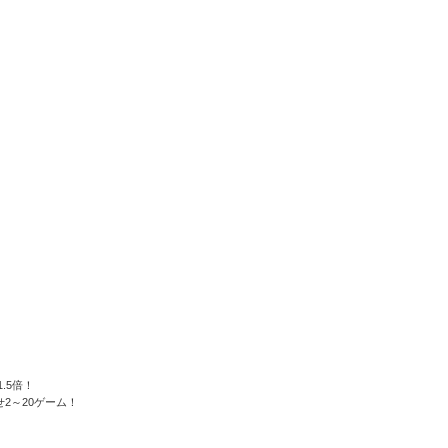
.5倍！
せ2～20ゲーム！