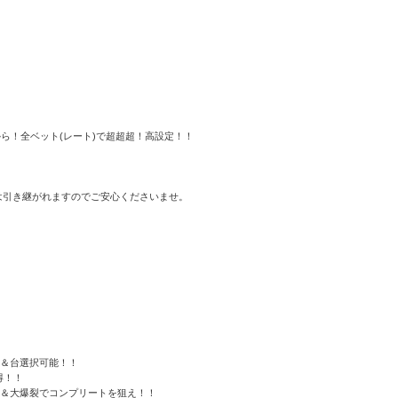
ら！全ベット(レート)で超超超！高設定！！
は引き継がれますのでご安心くださいませ。
＆台選択可能！！
得！！
＆大爆裂でコンプリートを狙え！！