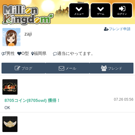
×
メニュー
ゲーム
ログイン
5リール
ゲーム
フレンド申請
zaji
景品交換
男性
O型
福岡県
適当にやってます。
福引
ブログ
メール
フレンド
イベント情報
名声ランキング
高設定スケジュール
勝利ﾌﾞﾛｸﾞﾗﾝｷﾝｸﾞ
ブログ
ウィークリーアウルランキ
07.26 05:56
8705コイン(8705owl) 獲得！
ング
OK
更新情報
あそびかた