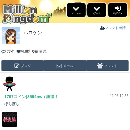
×
メニュー
ゲーム
ログイン
5リール
ゲーム
フレンド申請
ハロゲン
景品交換
男性
AB型
福岡県
福引
ブログ
メール
フレンド
イベント情報
名声ランキング
高設定スケジュール
勝利ﾌﾞﾛｸﾞﾗﾝｷﾝｸﾞ
ブログ
ウィークリーアウルランキ
11.03 12:33
1797コイン(3594owl) 獲得！
ング
ぼちぼち
更新情報
あそびかた