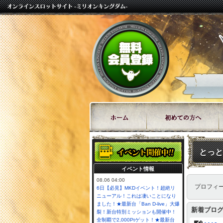
とっと
イベント情報
08.06 04:00
プロフィ
6日【必見】MKDイベント！超絶リ
ニューアル！これは凄いことになり
ました！★最新台「Ban D-live」大爆
新着ブロ
裂！新台特別ミッションも開催中！
全制覇で2,000Ptゲット！★最新台