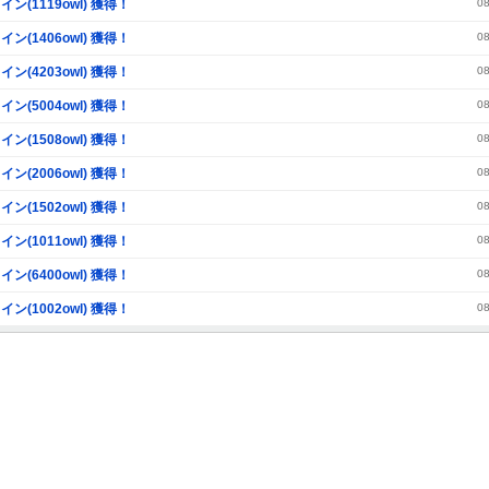
イン(1119owl) 獲得！
08
イン(1406owl) 獲得！
08
イン(4203owl) 獲得！
08
イン(5004owl) 獲得！
08
イン(1508owl) 獲得！
08
イン(2006owl) 獲得！
08
イン(1502owl) 獲得！
08
イン(1011owl) 獲得！
08
イン(6400owl) 獲得！
08
イン(1002owl) 獲得！
08