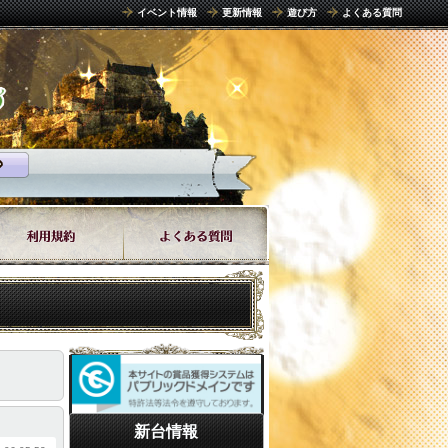
イベント情報
更新情報
遊び方
よくある質問
新台情報