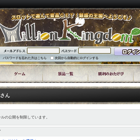
パスワードを忘れた方はこちら
次回から自動的にログインする
さん
ールの公開を制限しています。
グ