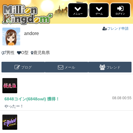
×
メニュー
ゲーム
ログイン
5リール
ゲーム
フレンド申請
andore
景品交換
男性
O型
鹿児島県
福引
ブログ
メール
フレンド
イベント情報
名声ランキング
高設定スケジュール
勝利ﾌﾞﾛｸﾞﾗﾝｷﾝｸﾞ
ブログ
ウィークリーアウルランキ
08.08 00:55
6848コイン(6848owl) 獲得！
ング
やったー！
更新情報
あそびかた