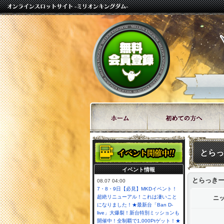
とらっ
イベント情報
とらっき
08.07 04:00
7・8・9日【必見】MKDイベント！
超絶リニューアル！これは凄いこと
ニ
になりました！★最新台「Ban D-
live」大爆裂！新台特別ミッションも
開催中！全制覇で1,000Ptゲット！★