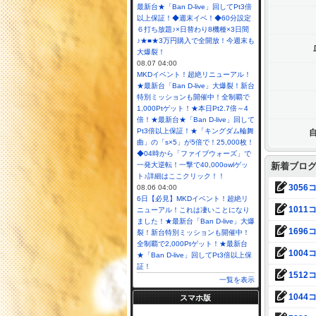
最新台★「Ban D-live」回してPt3倍
以上保証！◆週末イベ！◆60分設定
６打ち放題♪×日替わり8機種×3日間
♪★■★3万円購入で全開放！今週末も
大爆裂！
08.07 04:00
MKDイベント！超絶リニューアル！
★最新台「Ban D-live」大爆裂！新台
特別ミッションも開催中！全制覇で
1,000Ptゲット！★本日Pt2.7倍～4
倍！★最新台★「Ban D-live」回して
Pt3倍以上保証！★「キングダム輪舞
曲」の「s×5」が5倍で！25,000枚！
◆04時から「ファイブウォーズ」で
一発大逆転！一撃で40,000owlゲッ
新着ブロ
ト♪詳細はここクリック！！
3056コ
08.06 04:00
6日【必見】MKDイベント！超絶リ
1011コ
ニューアル！これは凄いことになり
ました！★最新台「Ban D-live」大爆
1696コ
裂！新台特別ミッションも開催中！
全制覇で2,000Ptゲット！★最新台
1004コ
★「Ban D-live」回してPt3倍以上保
証！
1512コ
一覧を表示
1044コ
スマホ版