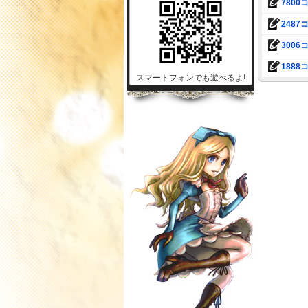
7800コ
2487コ
3006コ
1888コ
スマートフォンでも遊べるよ!