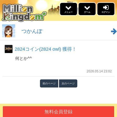
×
メニュー
ゲーム
ログイン
5リール
ゲーム
つかんぽ
景品交換
2824コイン(2824 owl) 獲得！
福引
何とか^^
イベント情報
名声ランキング
2026.05.14 23:02
高設定スケジュール
勝利ﾌﾞﾛｸﾞﾗﾝｷﾝｸﾞ
ブログ
前のページ
次のページ
ウィークリーアウルランキ
ング
更新情報
あそびかた
無料会員登録