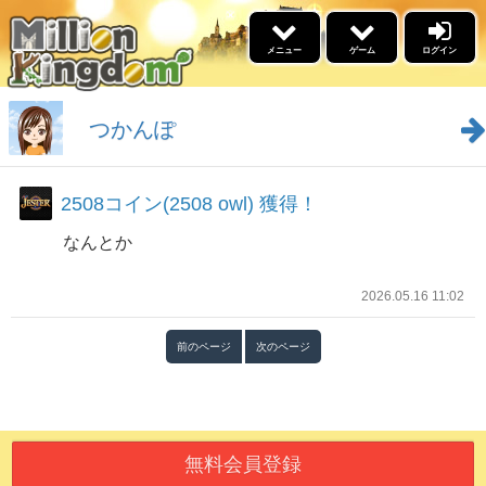
×
メニュー
ゲーム
ログイン
5リール
ゲーム
つかんぽ
景品交換
2508コイン(2508 owl) 獲得！
福引
なんとか
イベント情報
名声ランキング
2026.05.16 11:02
高設定スケジュール
勝利ﾌﾞﾛｸﾞﾗﾝｷﾝｸﾞ
ブログ
前のページ
次のページ
ウィークリーアウルランキ
ング
更新情報
あそびかた
無料会員登録