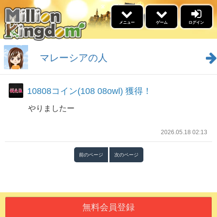
×
メニュー
ゲーム
ログイン
5リール
ゲーム
マレーシアの人
景品交換
10808コイン(108 08owl) 獲得！
福引
やりましたー
イベント情報
名声ランキング
2026.05.18 02:13
高設定スケジュール
勝利ﾌﾞﾛｸﾞﾗﾝｷﾝｸﾞ
ブログ
前のページ
次のページ
ウィークリーアウルランキ
ング
更新情報
あそびかた
無料会員登録