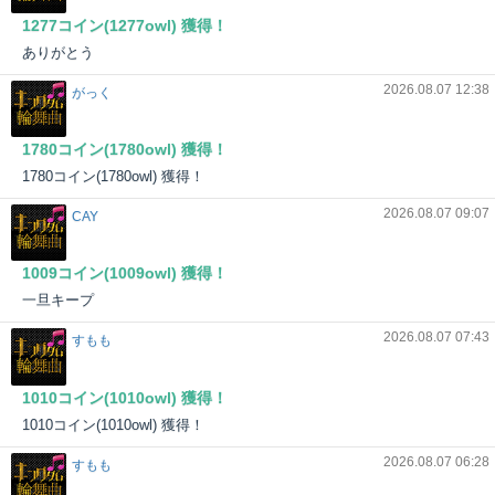
1277コイン(1277owl) 獲得！
ありがとう
2026.08.07 12:38
がっく
1780コイン(1780owl) 獲得！
1780コイン(1780owl) 獲得！
2026.08.07 09:07
CAY
1009コイン(1009owl) 獲得！
一旦キープ
2026.08.07 07:43
すもも
1010コイン(1010owl) 獲得！
1010コイン(1010owl) 獲得！
2026.08.07 06:28
すもも