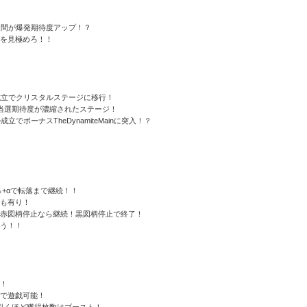
ム間が爆発期待度アップ！？
を見極めろ！！
成立でクリスタルステージに移行！
当選期待度が濃縮されたステージ！
ボーナスTheDynamiteMainに突入！？
5％+αで転落まで継続！！
も有り！
赤図柄停止なら継続！黒図柄停止で終了！
う！！
】！
で遊戯可能！