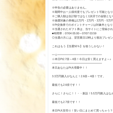
※申告の必要はありません。
※期間中お一人様何度でもプレゼント可能となり
※ご購入額は合計額ではなく1決済での金額とな
※抽選対象の券種は1万円・2万円・3万円・5万
※Pt交換券でのポイントチャージは対象外となり
※当選されたギフト券は、当サイトにご登録され
■時間帯：07/04 05:00～07/07 03:59
◎当選の方には、翌営業日13時より順次プレゼ
これはもう【当選50％】を狙うしかない！
━☆━━━━━━━━━━━━━━━━
☆本日Pt2.7倍～4倍！今日は安く買えますよ～♪
━━━━━━━━━━━━━━━━━━
本日あなたはPt大増量中！！
3.3万円購入がなんと！2.6倍～4倍！です。
最低でも2.6倍です！！
さらに！さらに！！・・新設！5.5万円購入はなん
最低でも2.7倍です！！
本日Pt大安売り！安い日にまとめて買っちゃう？