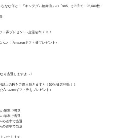
＆ななな何と！「キングダム輪舞曲」の「s×5」が5倍で！25,000枚！
爆裂！
ギフト券プレゼント♪当選確率50％！
んと！Amazonギフト券プレゼント♪
なり当選しますよ～♪
000円以上のPtをご購入頂きますと！50％抽選発動！！
Amazonギフト券をプレゼント♪
％の確率で当選
％の確率で当選
0％の確率で当選
0％の確率で当選
ントいたします。