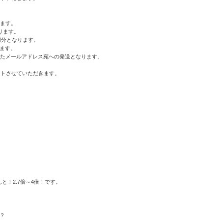
ます。
ります。
円分となります。
ます。
たメールアドレス宛への発送となります。
ントさせていただきます。
と！2.7倍～4倍！です。
？