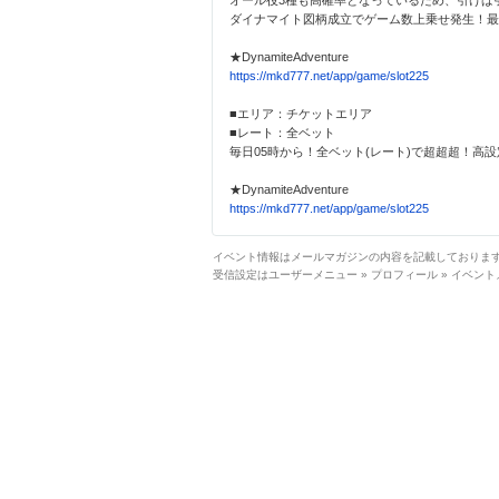
オール役3種も高確率となっているため、引けば
ダイナマイト図柄成立でゲーム数上乗せ発生！最大
★DynamiteAdventure
https://mkd777.net/app/game/slot225
■エリア：チケットエリア
■レート：全ベット
毎日05時から！全ベット(レート)で超超超！高
★DynamiteAdventure
https://mkd777.net/app/game/slot225
イベント情報はメールマガジンの内容を記載しておりま
受信設定はユーザーメニュー » プロフィール » イベン