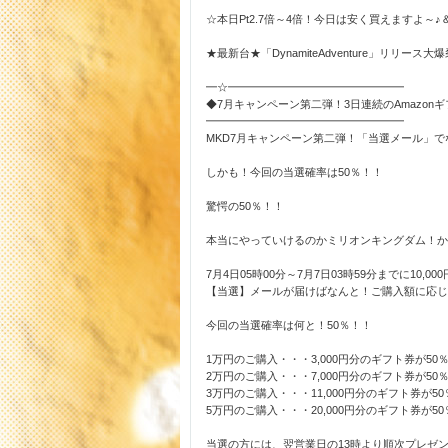
☆本日Pt2.7倍～4倍！今日は安く買えますよ～♪
★最新台★「DynamiteAdventure」リリース大
━☆━━━━━━━━━━━━━━━━
◆7月キャンペーン第二弾！3日連続のAmazon
━━━━━━━━━━━━━━━━━━
MKD7月キャンペーン第二弾！「当選メール」でな
しかも！今回の当選確率は50％！！
驚愕の50％！！
本当にやっていけるのかミリオンキングダム！か
7月4日05時00分～7月7日03時59分までに10,
【当選】メールが届けばなんと！ご購入額に応じた
今回の当選確率は何と！50％！！
1万円のご購入・・・3,000円分のギフト券が50
2万円のご購入・・・7,000円分のギフト券が50
3万円のご購入・・・11,000円分のギフト券が5
5万円のご購入・・・20,000円分のギフト券が5
当選の方には、翌営業日の13時より順次プレゼ