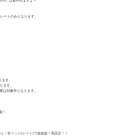
s×5」は案外出ますよ～
レートのみとなります。
ります。
なります。
増量は対象外となります。
爆裂！
ら！全ベット(レート)で超超超！高設定！！