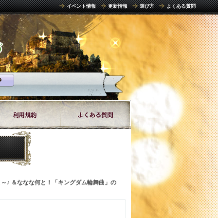
イベント情報
更新情報
遊び方
よくある質問
すよ～♪ ＆ななな何と！「キングダム輪舞曲」の