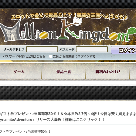
パスワードを忘れた方はこちら
次回から自動的にログインする
nギフト券プレゼント♪当選確率50％！＆☆本日Pt2.7倍～4倍！今日は安く買えま
ynamiteAdventure」リリース大爆裂！詳細はここクリック！！
ギフト券プレゼント♪当選確率50％！