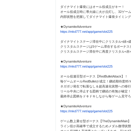
ダイナマイト爆発にはオール役成立がキー！
オール役成立時に導火線に火が点灯し、32ゲー
内部状態を把握してダイナマイト爆発タイミング
★DynamiteAdventure
https://mkd777.net/app/game/slot225
ダイナマイトステージ滞在中にクリスタル<緑>
クリスタルステージは5ゲーム滞在するボーナス
クリスタルステージ滞在中に再度クリスタル<赤>成立で
★DynamiteAdventure
https://mkd777.net/app/game/slot225
オール役連荘型ボーナス【RedBulletAttack】！
毎ゲームオールRedBulletが成立！継続期待度8
ネガポジ発生で転落なし＆超高速化状態への移行
リール中央に停止する図柄で継続の有無が確定！
最終停止図柄をドキドキしながら毎ゲーム見守ろ
★DynamiteAdventure
https://mkd777.net/app/game/slot225
ゲーム数上乗せ型ボーナス【TheDynamiteMain
ライン役が高確率で成立するためメダル微増状態