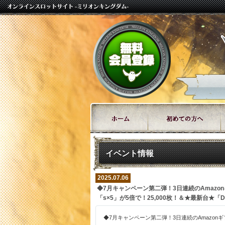
イベント情報
2025.07.06
◆7月キャンペーン第二弾！3日連続のAmazo
「s×5」が5倍で！25,000枚！＆★最新台★「D
◆7月キャンペーン第二弾！3日連続のAmazon