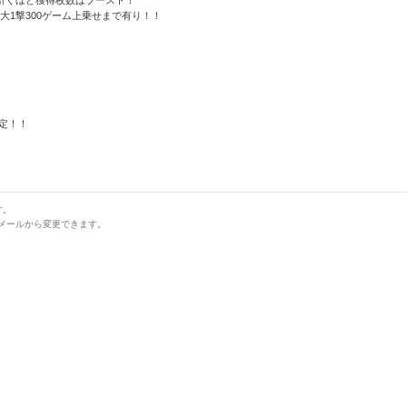
引くほど獲得枚数はブースト！
1撃300ゲーム上乗せまで有り！！
設定！！
す。
トメールから変更できます。