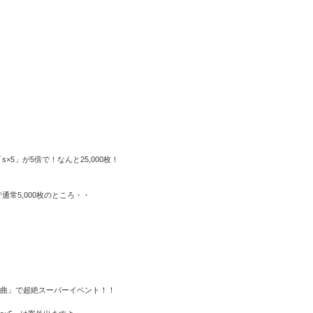
×5」が5倍で！なんと25,000枚！
通常5,000枚のところ・・
曲」で超絶スーパーイベント！！