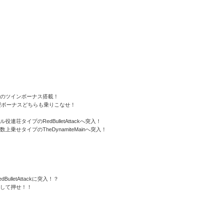
のツインボーナス搭載！
型ボーナスどちらも乗りこなせ！
タイプのRedBulletAttackへ突入！
せタイプのTheDynamiteMainへ突入！
letAttackに突入！？
して押せ！！