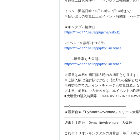
常連様にはお分かり！「キングダム輪舞曲」の「
イベント開催日時：6日12時～7日04時まで
※払い出しの増量は上記イベント時間帯・ハーフ
★キングダム輪舞曲
https://mkd777.net/app/game/vslot11
↓イベントの詳細はコチラ↓
https://mkd777.net/app/pt/pt_increase
↓増量率も大公開↓
https://mkd777.net/app/pt/pt_increase
※増量は本日の初回購入時のみ適用となります。
※ご購入額は合計額ではなく1決済での金額とな
※Pt交換券でのポイントチャージも増量対象と
※本日、前日にご入会の方は、本イベントのPt
■大増量Pt購入時間帯：07/06 05:00～07/07 03:59
━☆━━━━━━━━━━━━━━━━
★最新台★「DynamiteAdventure」リリース大
━━━━━━━━━━━━━━━━━━
週末も！新台「DynamiteAdventure」大爆裂！
これぞミリオンキングダムの真骨頂！毎日05時か