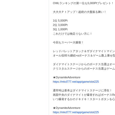
OWLランキングの第一位も5,000Ptプレゼント！
大大大Ｐｔアップ！超絶の大盤振る舞い！
1位 5,000Pt
2位 3,000Pt
3位 1,000Pt
これだけでは物足りない方に！
今回もスーパー大爆裂！
レッドバレットアタック＆ザダイナマイトマイン
オール役85％継続+αボーナス＆ゲーム数上乗せ
ダイナマイトステージからのボーナス当選はオール役連荘
クリスタルステージからのボーナス当選はゲーム数上乗
★DynamiteAdventure
https://mkd777.net/app/game/slot225
通常時は基本はダイナマイトステージに滞在！
画面中央のダイナマイトが爆発すればボーナスRedBul
いつ爆発するかのドキドキ！スタートボタンを心
★DynamiteAdventure
https://mkd777.net/app/game/slot225