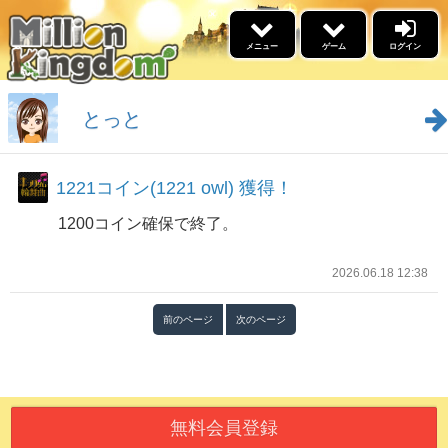
×
メニュー
ゲーム
ログイン
5リール
ゲーム
とっと
景品交換
1221コイン(1221 owl) 獲得！
福引
1200コイン確保で終了。
イベント情報
名声ランキング
2026.06.18 12:38
高設定スケジュール
勝利ﾌﾞﾛｸﾞﾗﾝｷﾝｸﾞ
ブログ
前のページ
次のページ
ウィークリーアウルランキ
ング
更新情報
あそびかた
無料会員登録