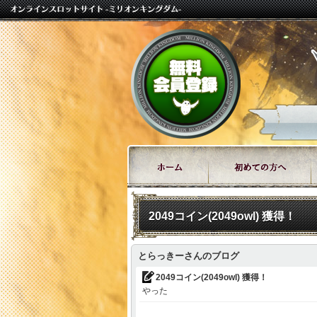
2049コイン(2049owl) 獲得！
とらっきーさんのブログ
2049コイン(2049owl) 獲得！
やった